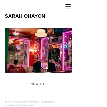
SARAH OHAYON
VIEW ALL
Sarah Ohayon est une artiste et photographe
française basée à Tel Aviv.